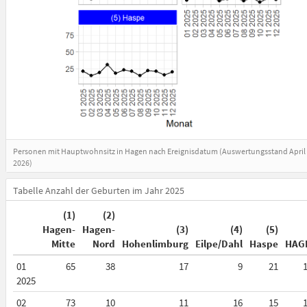
Personen mit Hauptwohnsitz in Hagen nach Ereignisdatum (Auswertungsstand April
2026)
Tabelle Anzahl der Geburten im Jahr 2025
(1)
(2)
Hagen-
Hagen-
(3)
(4)
(5)
Mitte
Nord
Hohenlimburg
Eilpe/Dahl
Haspe
HAG
01
65
38
17
9
21
2025
02
73
10
11
16
15